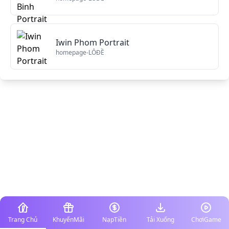
Iwin Phom Portrait
homepage-LÔĐỀ
Trang Chủ
KhuyếnMãi
NạpTiền
Tải Xuống
ChơiGame