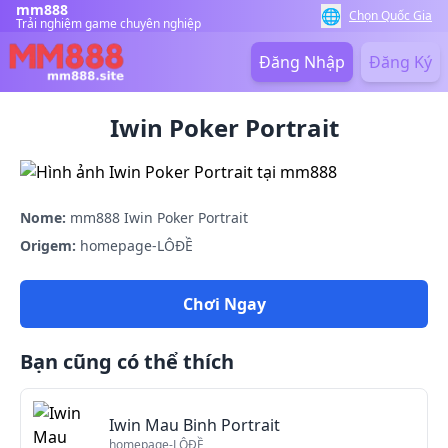
mm888
🌐
Chọn Quốc Gia
Trải nghiệm game chuyên nghiệp
Đăng Nhập
Đăng Ký
Iwin Poker Portrait
Nome:
mm888 Iwin Poker Portrait
Origem:
homepage-LÔĐỀ
Chơi Ngay
Bạn cũng có thể thích
Iwin Mau Binh Portrait
homepage-LÔĐỀ